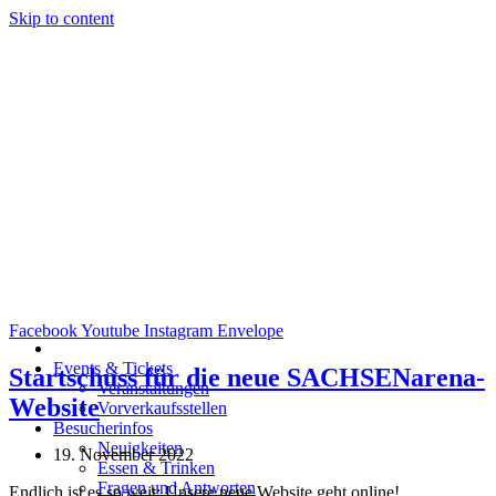
Skip to content
Facebook
Youtube
Instagram
Envelope
Events & Tickets
Startschuss für die neue SACHSENarena-
Veranstaltungen
Website
Vorverkaufsstellen
Besucherinfos
Neuigkeiten
19. November 2022
Essen & Trinken
Fragen und Antworten
Endlich ist es so weit: Unsere neue Website geht online!