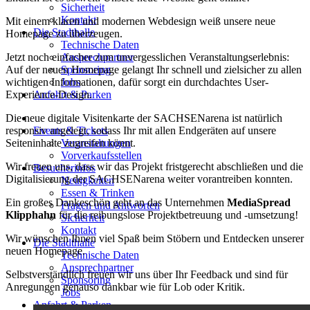
Sicherheit
Kontakt
Mit einem klaren und modernen Webdesign weiß unsere neue
Die Stadthalle
Homepage zu überzeugen.
Technische Daten
Jetzt noch einfacher zum unvergesslichen Veranstaltungserlebnis:
Ansprechpartner
Auf der neuen Homepage gelangt Ihr schnell und zielsicher zu allen
Sponsoring
wichtigen Informationen, dafür sorgt ein durchdachtes User-
Jobs
Experience-Design.
Anfahrt & Parken
Die neue digitale Visitenkarte der SACHSENarena ist natürlich
responsiv angelegt, sodass Ihr mit allen Endgeräten auf unsere
Events & Tickets
Seiteninhalte zugreifen könnt.
Veranstaltungen
Vorverkaufsstellen
Wir freuen uns, dass wir das Projekt fristgerecht abschließen und die
Besucherinfos
Digitalisierung der SACHSENarena weiter vorantreiben konnten.
Neuigkeiten
Essen & Trinken
Ein großes Dankeschön geht an das Unternehmen
MediaSpread
Fragen und Antworten
Klipphahn
für die reibungslose Projektbetreuung und -umsetzung!
Sicherheit
Kontakt
Wir wünschen Ihnen viel Spaß beim Stöbern und Entdecken unserer
Die Stadthalle
neuen Homepage.
Technische Daten
Ansprechpartner
Selbstverständlich freuen wir uns über Ihr Feedback und sind für
Sponsoring
Anregungen genauso dankbar wie für Lob oder Kritik.
Jobs
Anfahrt & Parken