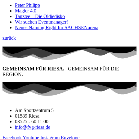
Peter Philipp
Magier 4.0
Tanztee – Die Oldiedisko
Wir suchen Eventmanager!
Neues Naming Right für SACHSENarena
zurück
GEMEINSAM FÜR RIESA.
GEMEINSAM FÜR DIE
REGION.
Am Sportzentrum 5
01589 Riesa
03525 - 60 11 00
info@fvg-riesa.de
Facebook
Youtube
Instagram
Envelope