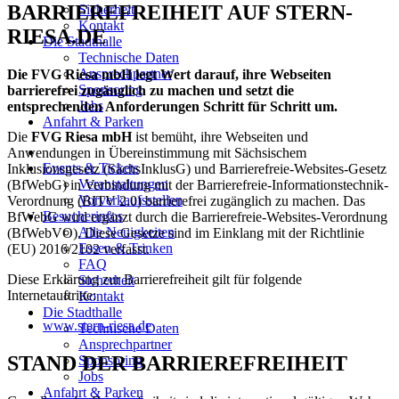
BARRIEREFREIHEIT AUF STERN-
Sicherheit
Kontakt
RIESA.DE
Die Stadthalle
Technische Daten
Ansprechpartner
Die FVG Riesa mbH legt Wert darauf, ihre Webseiten
Sponsoring
barrierefrei zugänglich zu machen und setzt die
Jobs
entsprechenden Anforderungen Schritt für Schritt um.
Anfahrt & Parken
Die
FVG Riesa mbH
ist bemüht, ihre Webseiten und
Anwendungen in Übereinstimmung mit Sächsischem
Events & Tickets
Inklusionsgesetz (SächsInklusG) und Barrierefreie-Websites-Gesetz
Veranstaltungen
(BfWebG) in Verbindung mit der Barrierefreie-Informationstechnik-
Vorverkaufsstellen
Verordnung (BITV 2.0) barrierefrei zugänglich zu machen. Das
Besucherinfos
BfWebG wird ergänzt durch die Barrierefreie-Websites-Verordnung
Alle Neuigkeiten
(BfWebVO). Diese Gesetze sind im Einklang mit der Richtlinie
Essen & Trinken
(EU) 2016/2102 verfasst.
FAQ
Diese Erklärung zur Barrierefreiheit gilt für folgende
Sicherheit
Internetauftritte:
Kontakt
Die Stadthalle
www.stern-riesa.de
Technische Daten
Ansprechpartner
STAND DER BARRIEREFREIHEIT
Sponsoring
Jobs
Anfahrt & Parken