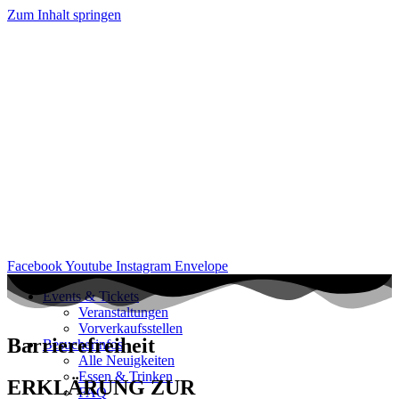
Zum Inhalt springen
Facebook
Youtube
Instagram
Envelope
Events & Tickets
Veranstaltungen
Vorverkaufsstellen
Barrierefreiheit
Besucherinfos
Alle Neuigkeiten
Essen & Trinken
ERKLÄRUNG ZUR
FAQ