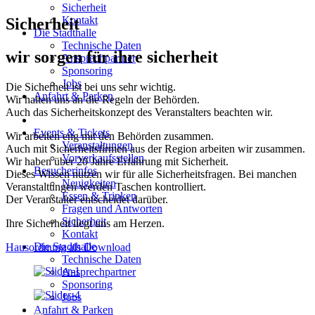
Sicherheit
Kontakt
Sicherheit
Die Stadthalle
Technische Daten
wir sorgen für ihre sicherheit
Ansprechpartner
Sponsoring
Jobs
Die Sicherheit ist bei uns sehr wichtig.
Anfahrt & Parken
Wir halten uns an die Regeln der Behörden.
Auch das Sicherheitskonzept des Veranstalters beachten wir.
Events & Tickets
Wir arbeiten eng mit den Behörden zusammen.
Veranstaltungen
Auch mit Sicherheitsfirmen aus der Region arbeiten wir zusammen.
Vorverkaufsstellen
Wir haben über 20 Jahre Erfahrung mit Sicherheit.
Besucherinfos
Dieses Wissen nutzen wir für alle Sicherheitsfragen. Bei manchen
Neuigkeiten
Veranstaltungen werden Taschen kontrolliert.
Essen & Trinken
Der Veranstalter entscheidet darüber.
Fragen und Antworten
Sicherheit
Ihre Sicherheit liegt uns am Herzen.
Kontakt
Die Stadthalle
Hausordnung als Download
Technische Daten
Ansprechpartner
Sponsoring
Jobs
Anfahrt & Parken