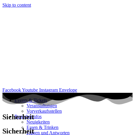
Skip to content
Facebook
Youtube
Instagram
Envelope
Events & Tickets
Veranstaltungen
Vorverkaufsstellen
Sicherheit
Besucherinfos
Neuigkeiten
Essen & Trinken
Sicherheit
Fragen und Antworten