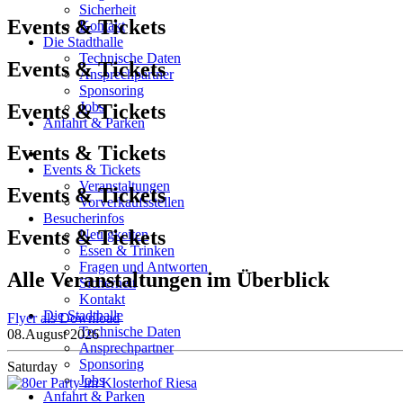
Sicherheit
Events & Tickets
Kontakt
Die Stadthalle
Technische Daten
Events & Tickets
Ansprechpartner
Sponsoring
Jobs
Events & Tickets
Anfahrt & Parken
Events & Tickets
Events & Tickets
Veranstaltungen
Events & Tickets
Vorverkaufsstellen
Besucherinfos
Events & Tickets
Neuigkeiten
Essen & Trinken
Fragen und Antworten
Alle Veranstaltungen im Überblick
Sicherheit
Kontakt
Die Stadthalle
Flyer als Download
Technische Daten
08.
August 2026
Ansprechpartner
Sponsoring
Saturday
Jobs
Anfahrt & Parken