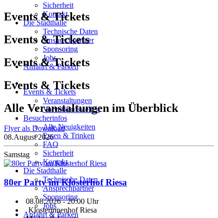
Sicherheit
Kontakt
Events & Tickets
Die Stadthalle
Technische Daten
Events & Tickets
Ansprechpartner
Sponsoring
Jobs
Events & Tickets
Anfahrt & Parken
Events & Tickets
Events & Tickets
Veranstaltungen
Alle Veranstaltungen im Überblick
Vorverkaufsstellen
Besucherinfos
Alle Neuigkeiten
Flyer als Download
Essen & Trinken
08.
August 2026
FAQ
Sicherheit
Samstag
Kontakt
Die Stadthalle
Technische Daten
80er Party im Klosterhof Riesa
Ansprechpartner
Sponsoring
08.08.2026
- 20:00 Uhr
Jobs
Klosterinnenhof Riesa
Anfahrt & Parken