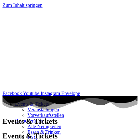
Zum Inhalt springen
Facebook
Youtube
Instagram
Envelope
Events & Tickets
Veranstaltungen
Vorverkaufsstellen
Events & Tickets
Besucherinfos
Alle Neuigkeiten
Essen & Trinken
Events & Tickets
FAQ