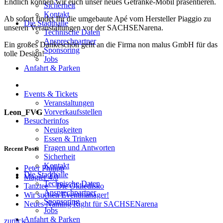
Endlich können wir euch unser neues Getränke-Mobil präsentieren.
Sicherheit
Kontakt
Ab sofort findet Ihr die umgebaute Apé vom Hersteller Piaggio zu
Die Stadthalle
unseren Veranstaltungen vor der SACHSENarena.
Technische Daten
Ansprechpartner
Ein großes Dankeschön geht an die Firma non malus GmbH für das
Sponsoring
tolle Design!
Jobs
Anfahrt & Parken
Events & Tickets
Veranstaltungen
Vorverkaufsstellen
Leon_FVG
Besucherinfos
Neuigkeiten
Essen & Trinken
Fragen und Antworten
Recent Posts
Sicherheit
Kontakt
Peter Philipp
Die Stadthalle
Magier 4.0
Technische Daten
Tanztee – Die Oldiedisko
Ansprechpartner
Wir suchen Eventmanager!
Sponsoring
Neues Naming Right für SACHSENarena
Jobs
Anfahrt & Parken
zurück