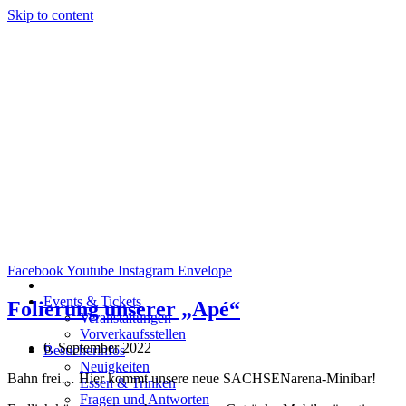
Skip to content
Facebook
Youtube
Instagram
Envelope
Events & Tickets
Folierung unserer „Apé“
Veranstaltungen
Vorverkaufsstellen
6. September 2022
Besucherinfos
Neuigkeiten
Bahn frei… Hier kommt unsere neue SACHSENarena-Minibar!
Essen & Trinken
Fragen und Antworten